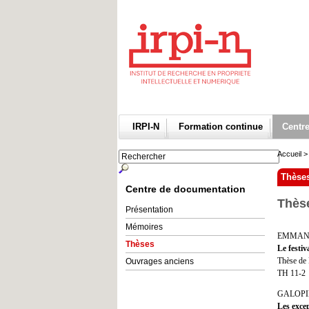
IRPI-N
Formation continue
Centr
Accueil
Thèse
Centre de documentation
Thès
Présentation
Mémoires
EMMANU
Thèses
Le festiv
Thèse de 
Ouvrages anciens
TH 11-2
GALOPIN
Les excep