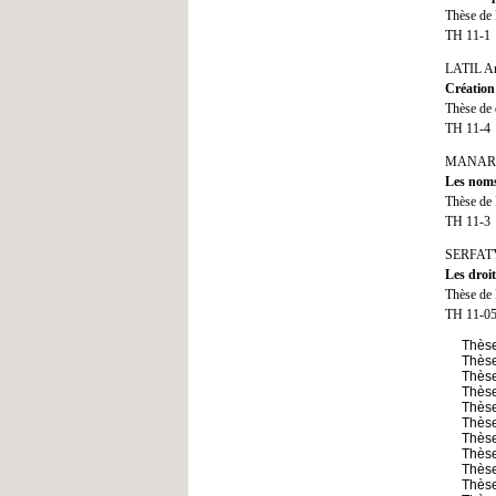
Thèse de 
TH 11-1
LATIL A
Création
Thèse de 
TH 11-4
MANARA
Les nom
Thèse de 
TH 11-3
SERFATY
Les droit
Thèse de 
TH 11-0
Thès
Thès
Thès
Thès
Thès
Thès
Thès
Thès
Thès
Thès