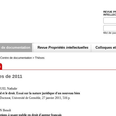
REVUE P
INTELLE
Mot de pa
e de documentation
Revue
Propriétés intellectuelles
Colloques e
>
Centre de documentation
>
Thèses
s
es de 2011
EL Nathalie
al et le droit. Essai sur la nature juridique d'un nouveau bien
Doctorat, Université de Grenoble, 27 janvier 2011, 516 p.
 Benoît
tions à usage public en droit d'auteur français