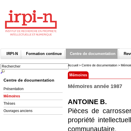
IRPI-N
Formation continue
Centre de documentation
Re
Accueil
>
Centre de documentation
>
Mémoi
Mémoires
Centre de documentation
Mémoires année 1987
Présentation
Mémoires
ANTOINE B.
Thèses
Pièces de carrosseri
Ouvrages anciens
propriété intellectue
communautaire.