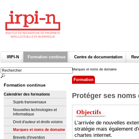
IRPI-N
Formation continue
Centre de documentation
Re
Marques et noms de domaine
Formation
Formation continue
Protéger ses noms
Calendrier des formations
Sujets transversaux
Nouvelles technologies et
Objectifs
informatique
L'arrivée de nouvelles ext
Droit d'auteur et droits voisins
stratégie mais également d'
Marques et noms de domaine
chartes internet.
Brevets d'invention