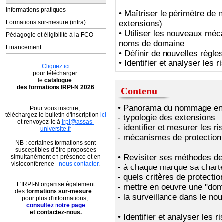
Informations pratiques
• Maîtriser le périmètre d
extensions)
Formations sur-mesure (intra)
• Utiliser les nouveaux mé
Pédagogie et éligibilité à la FCO
noms de domaine
Financement
• Définir de nouvelles règle
• Identifier et analyser les 
Cliquez ici
pour télécharger
le
catalogue
des formations IRPI-N 2026
Contenu
• Panorama du nommage en
Pour vous inscrire,
téléchargez le bulletin d'inscription
ici
- typologie des extensions
et renvoyez-le à
irpi@assas-
- identifier et mesurer les r
universite.fr
- mécanismes de protection
​NB : certaines formations sont
susceptibles d’être proposées
• Revisiter ses méthodes de
simultanément en présence et en
visioconférence -
nous contacter
.
- à chaque marque sa char
- quels critères de protectio
L'IRPI-N organise également
- mettre en oeuvre une "dom
des
formations sur-mesure
:
- la surveillance dans le no
pour plus d'informations,
consultez notre page
et contactez-nous.
• Identifier et analyser les r