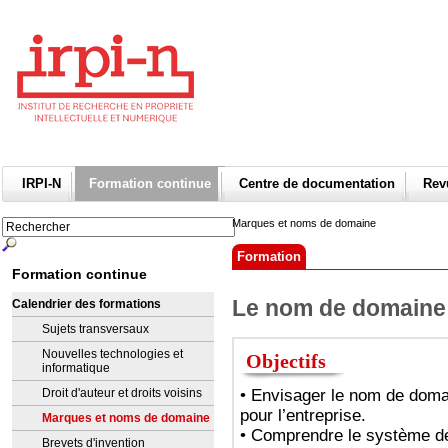
IRPI-N
Formation continue
Centre de documentation
Re
Marques et noms de domaine
Formation
Formation continue
Le nom de domaine a
Calendrier des formations
Sujets transversaux
Nouvelles technologies et
Objectifs
informatique
• Envisager le nom de dom
Droit d'auteur et droits voisins
pour l’entreprise.
Marques et noms de domaine
• Comprendre le système d
Brevets d'invention