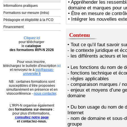
• Appréhender les ressembl
Informations pratiques
domaine et marques pour un
• Être en mesure de contrôle
Formations sur-mesure (intra)
• Intégrer les nouvelles ext
Pédagogie et éligibilité à la FCO
Financement
Contenu
Cliquez ici
pour télécharger
• Tout ce qu’il faut savoir 
le
catalogue
- le contexte juridique et é
des formations IRPI-N 2026
- les différents acteurs et le
Pour vous inscrire,
téléchargez le bulletin d'inscription
ici
• Les fonctions du nom de 
et renvoyez-le à
irpi@assas-
- fonctions technique et éc
universite.fr
- règles applicables
​NB : certaines formations sont
- comparaison marques / n
susceptibles d’être proposées
- enjeux et moyens d’une g
simultanément en présence et en
visioconférence -
nous contacter
.
domaine
L'IRPI-N organise également
• Du bon usage du nom de do
des
formations sur-mesure
:
Internet
pour plus d'informations,
consultez notre page
- nom de domaine et sous-do
et contactez-nous.
groupe